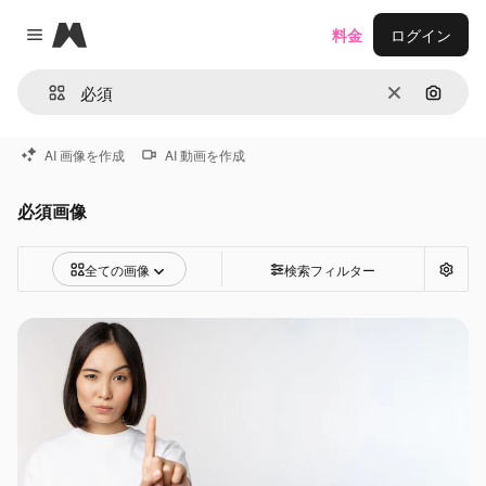
Magnific
料金
ログイン
Close menu
消去
画像で
AI 画像を作成
AI 動画を作成
必須画像
全ての画像
検索フィルター