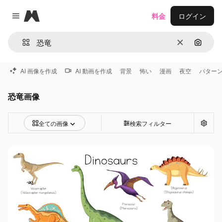
Magnific
料金
ログイン
Close menu
消去
画像で
AI 画像を作成
AI 動画を作成
背景
怖い
漫画
夜空
パター
恐竜画像
全ての画像
検索フィルター