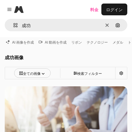
Magnific
料金
ログイン
Close menu
消去
画像で
AI 画像を作成
AI 動画を作成
リボン
テクノロジー
メダル
ト
成功画像
全ての画像
検索フィルター