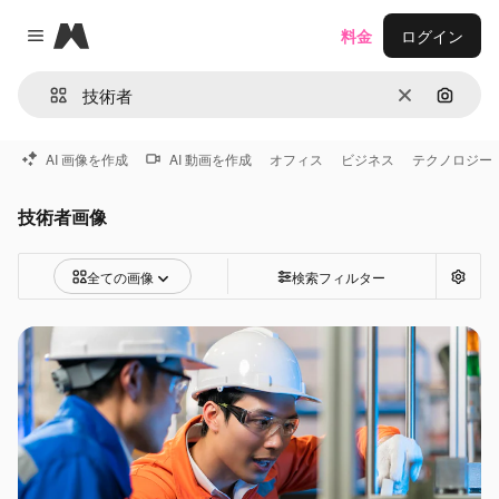
Magnific
料金
ログイン
Close menu
消去
画像で
AI 画像を作成
AI 動画を作成
オフィス
ビジネス
テクノロジー
技術者画像
全ての画像
検索フィルター