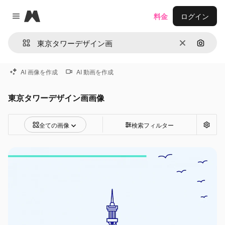
Magnific
料金
ログイン
Close menu
消去
画像で
AI 画像を作成
AI 動画を作成
東京タワーデザイン画画像
全ての画像
検索フィルター