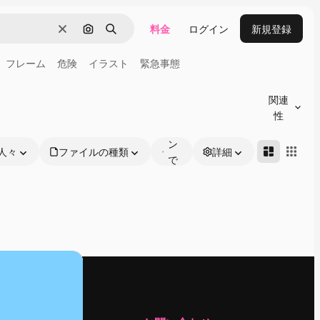
料金
ログイン
新規登録
消去
画像で検索
検索
フレーム
危険
イラスト
緊急事態
オ
ン
関連
ラ
性
イ
ン
人々
ファイルの種類
詳細
で
編
集
可
能