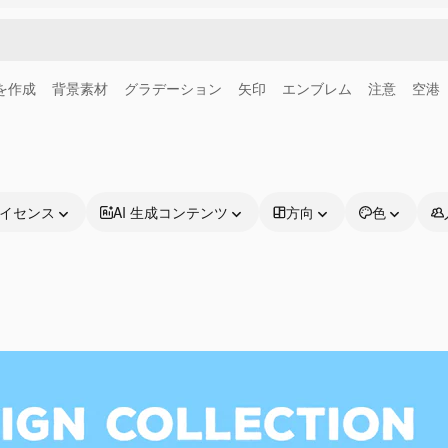
画を作成
背景素材
グラデーション
矢印
エンブレム
注意
空港
イセンス
AI 生成コンテンツ
方向
色