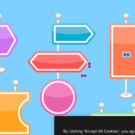
製品
はじめに
ティブ制作を導くためのプラ
Spaces
Academy
クリエイター、企業、代理
AI アシスタント
ドキュメント
含む100万人以上が利用して
AI 画像生成ツール
サポート
AI 動画生成ツール
利用規約
AI 音声合成ツール
プライバシーポリ
シー
ストックコンテン
ツ
オリジナル
新規
Claude/ChatGPT
クッキーポリシー
新
規
向けMCP
トラストセンター
エージェント
アフィリエイト
新規
API
法人向け
モバイルアプリ
すべてのMagnificツ
ール
2026
Freepik Company S.L.U.
無断複写・転載を禁じます
.
By clicking “Accept All Cookies”, you agr