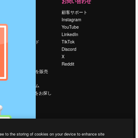
運営
お問い合わせ
料金
顧客サポート
会社概要
Instagram
Reviews
YouTube
採用情報
LinkedIn
検索トレンド
TikTok
ブログ
Discord
イベント
X
Slidesgo
Reddit
コンテンツを販売
する
プレスルーム
magnific.aiをお探し
ですか？
ee to the storing of cookies on your device to enhance site