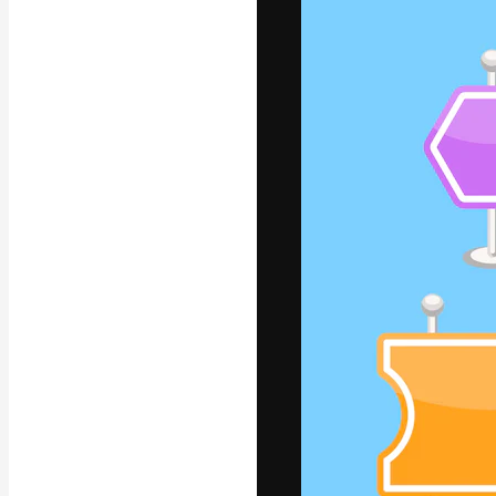
フォント
最高のクリエイ
ットフォーム。
店、スタジオを
います。
日本語
Copyright © 2010-