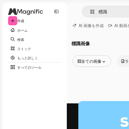
作成
AI 画像を作成
AI 動
ホーム
検索
標識画像
ストック
もっと詳しく
全ての画像
ラ
すべてのツール
全ての画像
ベクトル
イラスト
写真
PSD
テンプレート
モックアップ
動画
映像素材
モーショングラフィックス
動画テンプレート
アイコン
3D モデル