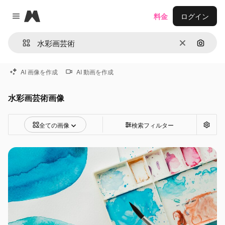
Magnific
料金
ログイン
Close menu
消去
画像で
AI 画像を作成
AI 動画を作成
水彩画芸術画像
全ての画像
検索フィルター