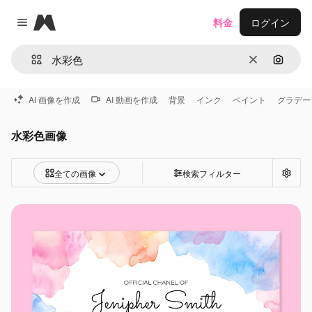
Magnific
料金
ログイン
Close menu
消去
画像で
AI 画像を作成
AI 動画を作成
背景
インク
ペイント
グラデー
水彩色画像
全ての画像
検索フィルター