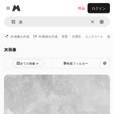
Magnific
料金
ログイン
Close menu
消去
画像で
AI 画像を作成
AI 動画を作成
背景
大理石
コンクリート
影
灰画像
全ての画像
検索フィルター