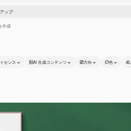
画を作成
イセンス
AI 生成コンテンツ
方向
色