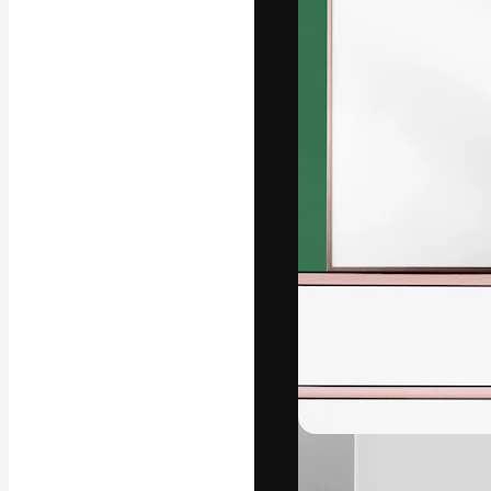
フォント
最高のクリエイ
ットフォーム。
店、スタジオを
います。
日本語
Copyright © 2010-