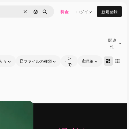
料金
ログイン
新規登録
消去
画像で検索
検索
オ
ン
関連
ラ
性
イ
ン
人々
ファイルの種類
詳細
で
編
集
可
能