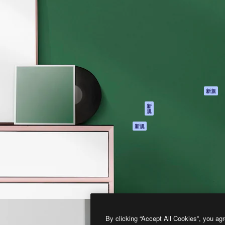
製品
はじめに
ティブ制作を導くためのプラ
Spaces
Academy
クリエイター、企業、代理
AI アシスタント
ドキュメント
含む100万人以上が利用して
AI 画像生成ツール
サポート
AI 動画生成ツール
利用規約
AI 音声合成ツール
プライバシーポリ
シー
ストックコンテン
ツ
オリジナル
新規
Claude/ChatGPT
クッキーポリシー
新
規
向けMCP
トラストセンター
エージェント
アフィリエイト
新規
API
法人向け
モバイルアプリ
すべてのMagnificツ
ール
2026
Freepik Company S.L.U.
無断複写・転載を禁じます
.
By clicking “Accept All Cookies”, you agr