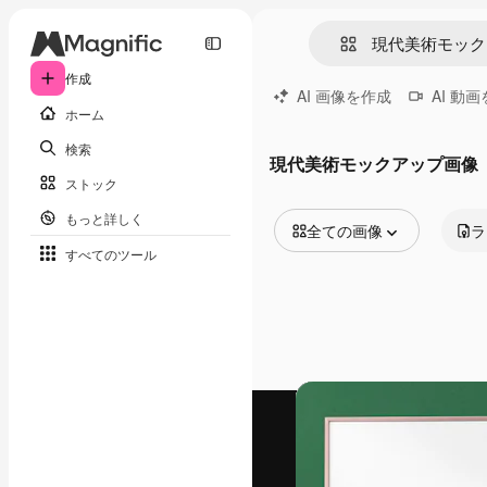
作成
AI 画像を作成
AI 動
ホーム
検索
現代美術モックアップ画像
ストック
もっと詳しく
全ての画像
ラ
すべてのツール
全ての画像
ベクトル
イラスト
写真
PSD
テンプレート
モックアップ
動画
映像素材
モーショングラフィックス
動画テンプレート
アイコン
3D モデル