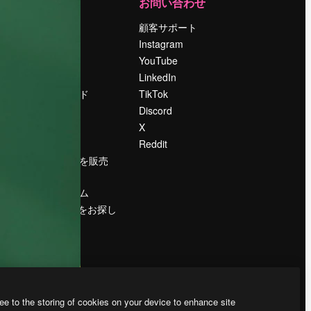
運営
お問い合わせ
料金
顧客サポート
会社概要
Instagram
Reviews
YouTube
採用情報
LinkedIn
検索トレンド
TikTok
ブログ
Discord
イベント
X
Slidesgo
Reddit
コンテンツを販売
する
プレスルーム
magnific.aiをお探し
ですか？
ee to the storing of cookies on your device to enhance site