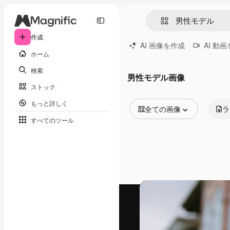
作成
AI 画像を作成
AI 動
ホーム
検索
男性モデル画像
ストック
もっと詳しく
全ての画像
ラ
すべてのツール
全ての画像
ベクトル
イラスト
写真
PSD
テンプレート
モックアップ
動画
映像素材
モーショングラフィックス
動画テンプレート
アイコン
3D モデル