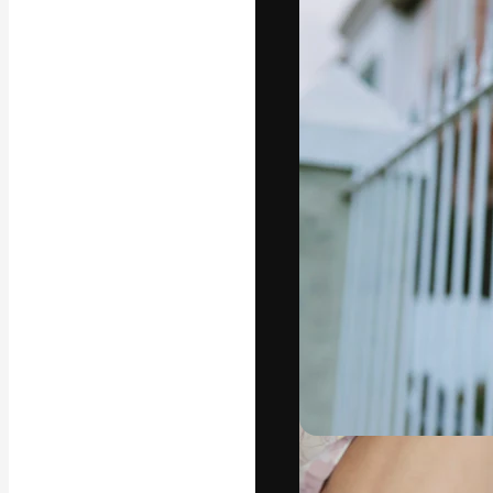
フォント
最高のクリエイ
ットフォーム。
店、スタジオを
います。
日本語
Copyright © 2010-