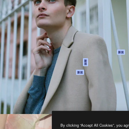
製品
はじめに
ティブ制作を導くためのプラ
Spaces
Academy
クリエイター、企業、代理
AI アシスタント
ドキュメント
含む100万人以上が利用して
AI 画像生成ツール
サポート
AI 動画生成ツール
利用規約
AI 音声合成ツール
プライバシーポリ
シー
ストックコンテン
ツ
オリジナル
新規
Claude/ChatGPT
クッキーポリシー
新
規
向けMCP
トラストセンター
エージェント
アフィリエイト
新規
API
法人向け
モバイルアプリ
すべてのMagnificツ
ール
2026
Freepik Company S.L.U.
無断複写・転載を禁じます
.
By clicking “Accept All Cookies”, you agr