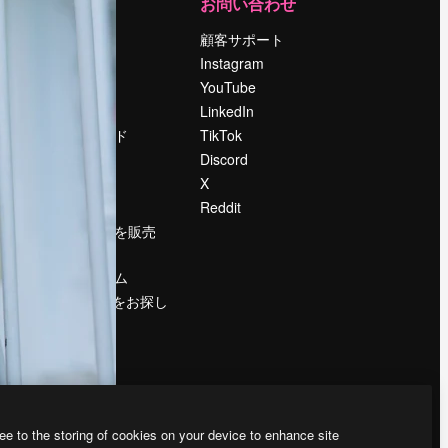
運営
お問い合わせ
料金
顧客サポート
会社概要
Instagram
Reviews
YouTube
採用情報
LinkedIn
検索トレンド
TikTok
ブログ
Discord
イベント
X
Slidesgo
Reddit
コンテンツを販売
する
プレスルーム
magnific.aiをお探し
ですか？
ee to the storing of cookies on your device to enhance site