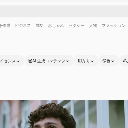
画を作成
ビジネス
成功
おしゃれ
セクシー
人物
ファッション
イセンス
AI 生成コンテンツ
方向
色