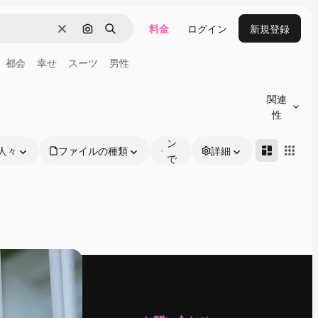
料金
ログイン
新規登録
消去
画像で検索
検索
都会
幸せ
スーツ
男性
オ
ン
関連
ラ
性
イ
ン
人々
ファイルの種類
詳細
で
編
集
可
能