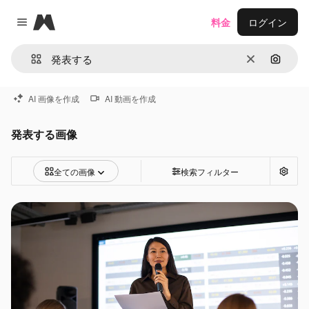
Magnific
料金
ログイン
Close menu
消去
画像で
AI 画像を作成
AI 動画を作成
発表する画像
全ての画像
検索フィルター