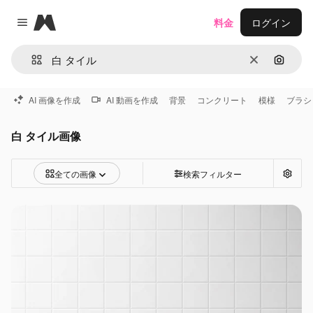
Magnific
料金
ログイン
Close menu
消去
画像で
AI 画像を作成
AI 動画を作成
背景
コンクリート
模様
ブラシ
白 タイル画像
全ての画像
検索フィルター