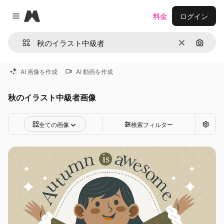
Magnific
料金
ログイン
Close menu
消去
画像で
AI 画像を作成
AI 動画を作成
秋のイラスト中級者画像
全ての画像
検索フィルター