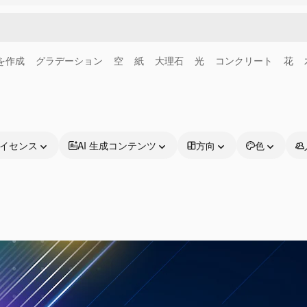
画を作成
グラデーション
空
紙
大理石
光
コンクリート
花
イセンス
AI 生成コンテンツ
方向
色