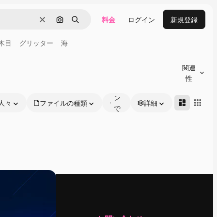
料金
ログイン
新規登録
消去
画像で検索
検索
木目
グリッター
海
オ
ン
関連
ラ
性
イ
ン
人々
ファイルの種類
詳細
で
編
集
可
能