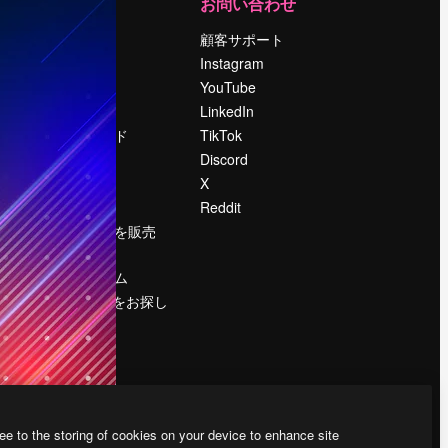
運営
お問い合わせ
料金
顧客サポート
会社概要
Instagram
Reviews
YouTube
採用情報
LinkedIn
検索トレンド
TikTok
ブログ
Discord
イベント
X
Slidesgo
Reddit
コンテンツを販売
する
プレスルーム
magnific.aiをお探し
ですか？
ee to the storing of cookies on your device to enhance site