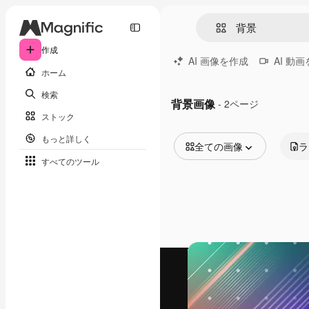
作成
AI 画像を作成
AI 動
ホーム
検索
背景画像
- 2ページ
ストック
もっと詳しく
全ての画像
ラ
すべてのツール
全ての画像
ベクトル
イラスト
写真
PSD
テンプレート
モックアップ
動画
映像素材
モーショングラフィックス
動画テンプレート
アイコン
3D モデル