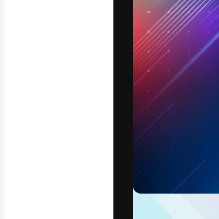
フォント
最高のクリエイ
ットフォーム。
店、スタジオを
います。
日本語
Copyright © 2010-