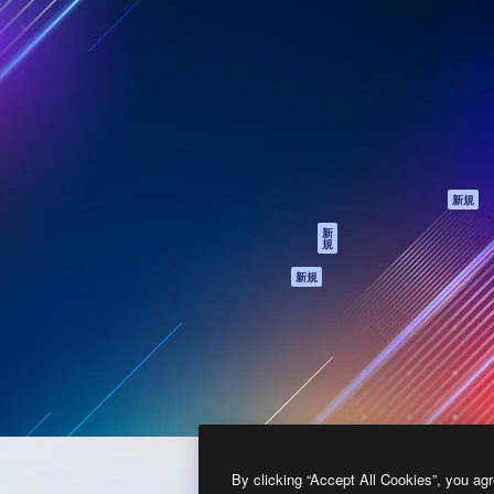
製品
はじめに
ティブ制作を導くためのプラ
Spaces
Academy
クリエイター、企業、代理
AI アシスタント
ドキュメント
含む100万人以上が利用して
AI 画像生成ツール
サポート
AI 動画生成ツール
利用規約
AI 音声合成ツール
プライバシーポリ
シー
ストックコンテン
ツ
オリジナル
新規
Claude/ChatGPT
クッキーポリシー
新
規
向けMCP
トラストセンター
エージェント
アフィリエイト
新規
API
法人向け
モバイルアプリ
すべてのMagnificツ
ール
2026
Freepik Company S.L.U.
無断複写・転載を禁じます
.
By clicking “Accept All Cookies”, you agr