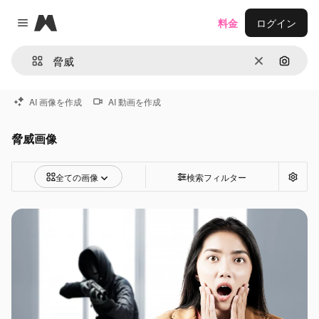
Magnific
料金
ログイン
Close menu
消去
画像で
AI 画像を作成
AI 動画を作成
脅威画像
全ての画像
検索フィルター