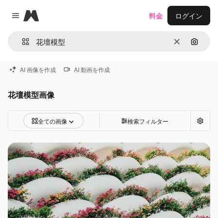
Magnific
料金
ログイン
Close menu
消去
画像で
AI 画像を作成
AI 動画を作成
花壇模型画像
全ての画像
検索フィルター