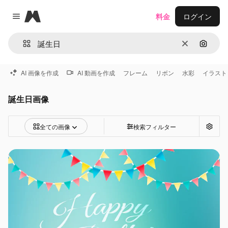
Magnific
料金
ログイン
Close menu
消去
画像で
AI 画像を作成
AI 動画を作成
フレーム
リボン
水彩
イラスト
誕生日画像
全ての画像
検索フィルター