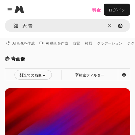
Magnific
料金
ログイン
Close menu
消去
画像で
AI 画像を作成
AI 動画を作成
背景
模様
グラデーション
テク
赤 青画像
全ての画像
検索フィルター