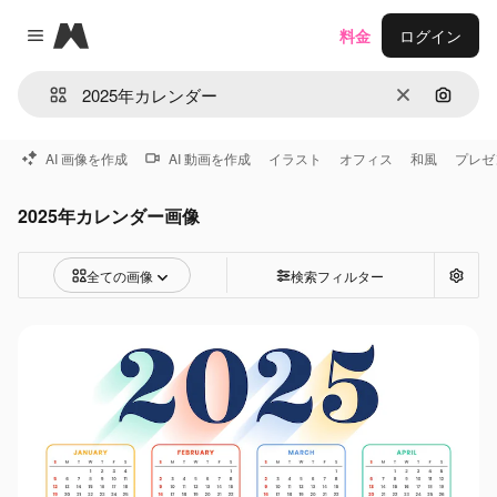
Magnific
料金
ログイン
Close menu
消去
画像で
AI 画像を作成
AI 動画を作成
イラスト
オフィス
和風
プレゼ
2025年カレンダー画像
全ての画像
検索フィルター