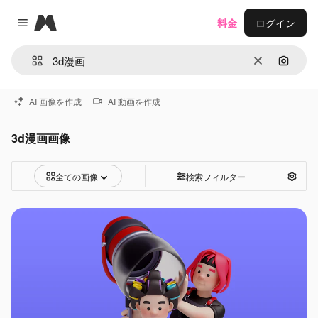
Magnific
料金
ログイン
Close menu
消去
画像で
AI 画像を作成
AI 動画を作成
3d漫画画像
全ての画像
検索フィルター