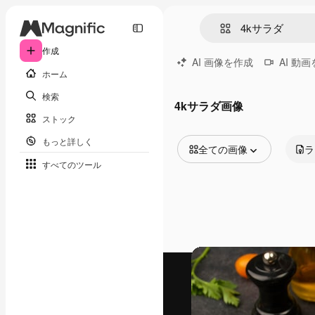
作成
AI 画像を作成
AI 動
ホーム
検索
4kサラダ画像
ストック
もっと詳しく
全ての画像
ラ
すべてのツール
全ての画像
ベクトル
イラスト
写真
PSD
テンプレート
モックアップ
動画
映像素材
モーショングラフィックス
動画テンプレート
アイコン
3D モデル