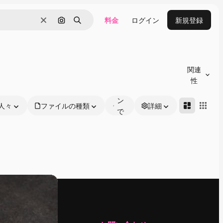
料金
ログイン
新規登録
消去
画像で検索
検索
オ
ン
関連
ラ
性
イ
ン
人々
ファイルの種類
詳細
で
編
集
可
能