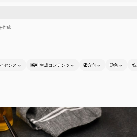
画を作成
イセンス
AI 生成コンテンツ
方向
色