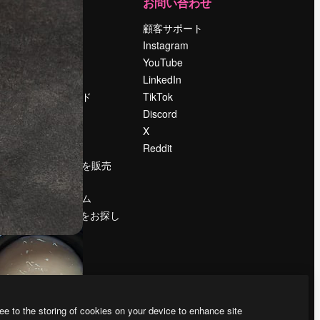
運営
お問い合わせ
料金
顧客サポート
会社概要
Instagram
Reviews
YouTube
採用情報
LinkedIn
検索トレンド
TikTok
ブログ
Discord
イベント
X
Slidesgo
Reddit
コンテンツを販売
する
プレスルーム
magnific.aiをお探し
ですか？
ee to the storing of cookies on your device to enhance site