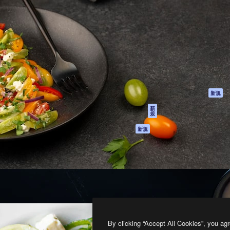
製品
はじめに
ティブ制作を導くためのプラ
Spaces
Academy
クリエイター、企業、代理
AI アシスタント
ドキュメント
含む100万人以上が利用して
AI 画像生成ツール
サポート
AI 動画生成ツール
利用規約
AI 音声合成ツール
プライバシーポリ
シー
ストックコンテン
ツ
オリジナル
新規
Claude/ChatGPT
クッキーポリシー
新
規
向けMCP
トラストセンター
エージェント
アフィリエイト
新規
API
法人向け
モバイルアプリ
すべてのMagnificツ
ール
2026
Freepik Company S.L.U.
無断複写・転載を禁じます
.
By clicking “Accept All Cookies”, you agr