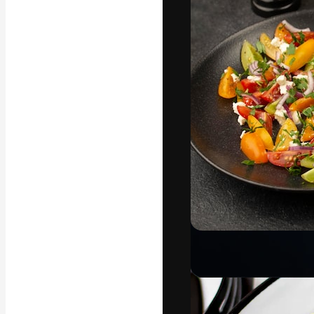
フォント
最高のクリエイ
ットフォーム。
店、スタジオを
います。
日本語
Copyright © 2010-