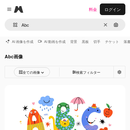
Magnific
料金
ログイン
Close menu
消去
画像で
AI 画像を作成
AI 動画を作成
背景
黒板
切手
チケット
落
Abc画像
全ての画像
検索フィルター