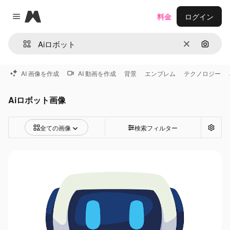
Magnific
料金
ログイン
Close menu
消去
画像で
AI 画像を作成
AI 動画を作成
背景
エンブレム
テクノロジー
Aiロボット画像
全ての画像
検索フィルター