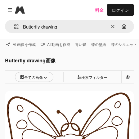
Magnific
料金
ログイン
Close menu
消去
画像で
AI 画像を作成
AI 動画を作成
青い蝶
蝶の壁紙
蝶のシルエット
Butterfly drawing画像
全ての画像
検索フィルター