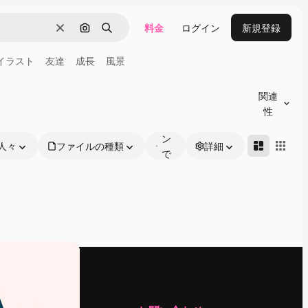
料金
ログイン
新規登録
消去
画像で検索
検索
イラスト
友達
成長
風景
オ
ン
関連
ラ
性
イ
ン
人々
ファイルの種類
詳細
で
編
集
可
能