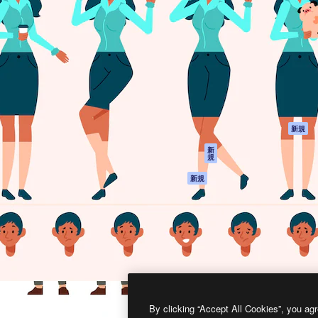
製品
はじめに
ティブ制作を導くためのプラ
Spaces
Academy
クリエイター、企業、代理
AI アシスタント
ドキュメント
含む100万人以上が利用して
AI 画像生成ツール
サポート
AI 動画生成ツール
利用規約
AI 音声合成ツール
プライバシーポリ
シー
ストックコンテン
ツ
オリジナル
新規
Claude/ChatGPT
クッキーポリシー
新
規
向けMCP
トラストセンター
エージェント
アフィリエイト
新規
API
法人向け
モバイルアプリ
すべてのMagnificツ
ール
2026
Freepik Company S.L.U.
無断複写・転載を禁じます
.
By clicking “Accept All Cookies”, you agr