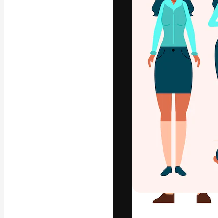
フォント
最高のクリエイ
ットフォーム。
店、スタジオを
います。
日本語
Copyright © 2010-