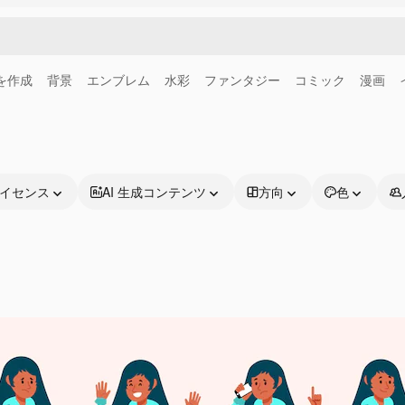
画を作成
背景
エンブレム
水彩
ファンタジー
コミック
漫画
イセンス
AI 生成コンテンツ
方向
色