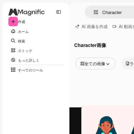
作成
AI 画像を作成
AI 動
ホーム
検索
Character画像
ストック
もっと詳しく
全ての画像
ラ
すべてのツール
全ての画像
ベクトル
イラスト
写真
PSD
テンプレート
モックアップ
動画
映像素材
モーショングラフィックス
動画テンプレート
アイコン
3D モデル