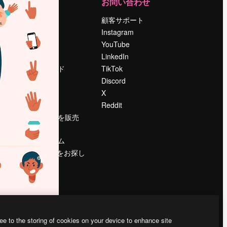
運営
お問い合わせ
料金
顧客サポート
会社概要
Instagram
Reviews
YouTube
採用情報
LinkedIn
検索トレンド
TikTok
ブログ
Discord
イベント
X
Slidesgo
Reddit
コンテンツを販売
する
プレスルーム
magnific.aiをお探し
ですか？
ee to the storing of cookies on your device to enhance site