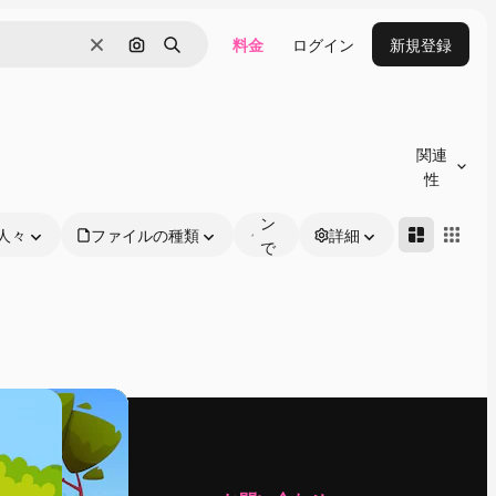
料金
ログイン
新規登録
消去
画像で検索
検索
オ
ン
関連
ラ
性
イ
ン
人々
ファイルの種類
詳細
で
編
集
可
能