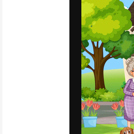
フォント
最高のクリエイ
ットフォーム。
店、スタジオを
います。
日本語
Copyright © 2010-