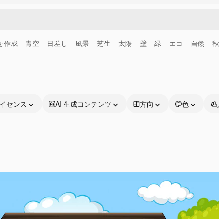
画を作成
青空
日差し
風景
芝生
太陽
壁
緑
エコ
自然
秋
イセンス
AI 生成コンテンツ
方向
色