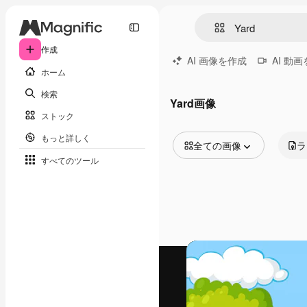
作成
AI 画像を作成
AI 動
ホーム
検索
Yard画像
ストック
もっと詳しく
全ての画像
ラ
すべてのツール
全ての画像
ベクトル
イラスト
写真
PSD
テンプレート
モックアップ
動画
映像素材
モーショングラフィックス
動画テンプレート
アイコン
3D モデル