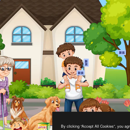
製品
はじめに
ティブ制作を導くためのプラ
Spaces
Academy
クリエイター、企業、代理
AI アシスタント
ドキュメント
含む100万人以上が利用して
AI 画像生成ツール
サポート
AI 動画生成ツール
利用規約
AI 音声合成ツール
プライバシーポリ
シー
ストックコンテン
ツ
オリジナル
新規
Claude/ChatGPT
クッキーポリシー
新
規
向けMCP
トラストセンター
エージェント
アフィリエイト
新規
API
法人向け
モバイルアプリ
すべてのMagnificツ
ール
2026
Freepik Company S.L.U.
無断複写・転載を禁じます
.
By clicking “Accept All Cookies”, you agr