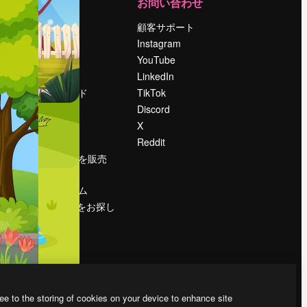
運営
お問い合わせ
料金
顧客サポート
会社概要
Instagram
Reviews
YouTube
採用情報
LinkedIn
検索トレンド
TikTok
ブログ
Discord
イベント
X
Slidesgo
Reddit
コンテンツを販売
する
プレスルーム
magnific.aiをお探し
ですか？
ee to the storing of cookies on your device to enhance site