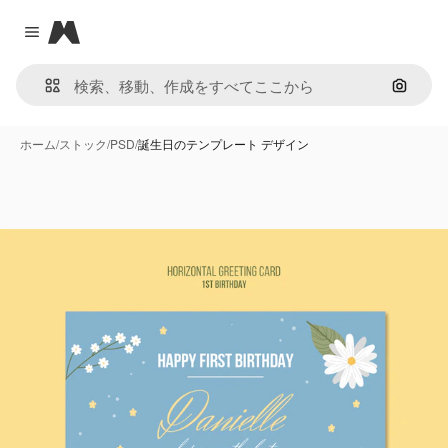
Magnific
Close menu
画像で
ホーム
/
ストック
/
PSD
/
誕生日のテンプレート デザイン