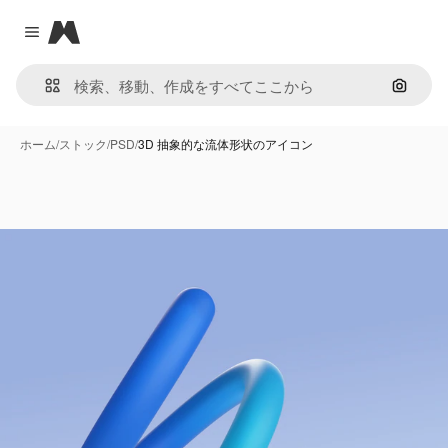
Magnific
Close menu
画像で
ホーム
/
ストック
/
PSD
/
3D 抽象的な流体形状のアイコン