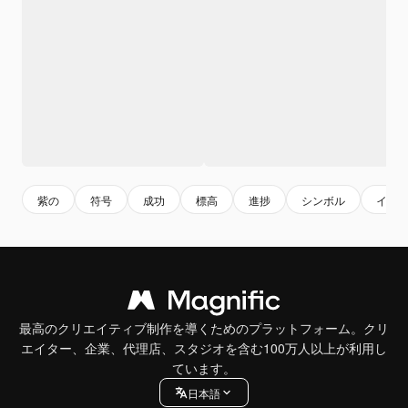
紫の
符号
成功
標高
進捗
シンボル
イラ
最高のクリエイティブ制作を導くためのプラットフォーム。クリ
エイター、企業、代理店、スタジオを含む100万人以上が利用し
ています。
日本語