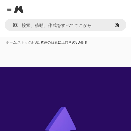
Magnific
Close menu
画像で
ホーム
/
ストック
/
PSD
/
紫色の背景に上向きの3D矢印