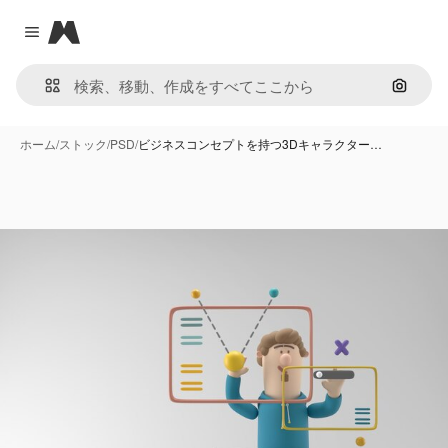
Magnific
Close menu
画像で
ホーム
/
ストック
/
PSD
/
ビジネスコンセプトを持つ3Dキャラクター…