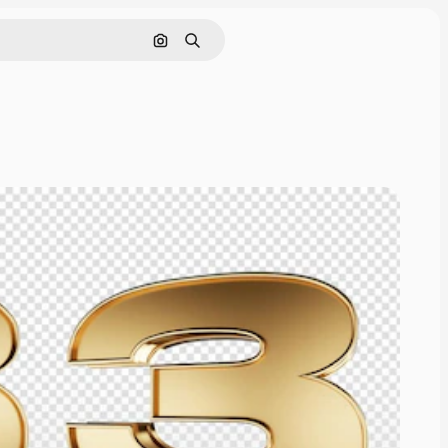
画像で検索
検索