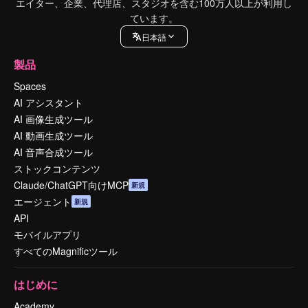
エイター、企業、代理店、スタジオを含む100万人以上が利用し
ています。
日本語
製品
Spaces
AI アシスタント
AI 画像生成ツール
AI 動画生成ツール
AI 音声合成ツール
ストックコンテンツ
Claude/ChatGPT向けMCP
新規
エージェント
新規
API
モバイルアプリ
すべてのMagnificツール
はじめに
Academy