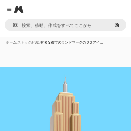
Magnific
Close menu
画像で
ホーム
/
ストック
/
PSD
/
有名な都市のランドマークの 3 d アイ…