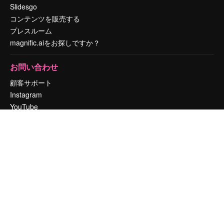
Slidesgo
コンテンツを販売する
プレスルーム
magnific.aiをお探しですか？
お問い合わせ
顧客サポート
Instagram
YouTube
LinkedIn
TikTok
Discord
X
Reddit
Copyright © 2010-
2026
Freepik Company S.L.U.
無断複写・転載を禁じま
す
.