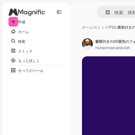
作成
ホーム
/
ストック
/
PSD
/
書類付きの
ホーム
検索
書類付きの3D紫色のフ
muhammad.abdullah
ストック
もっと詳しく
すべてのツール