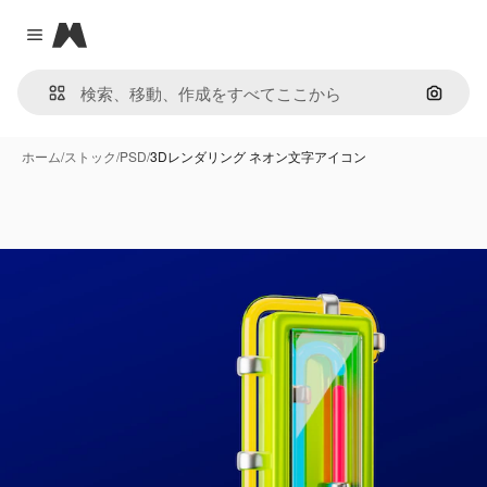
Magnific
Close menu
画像で
ホーム
/
ストック
/
PSD
/
3Dレンダリング ネオン文字アイコン