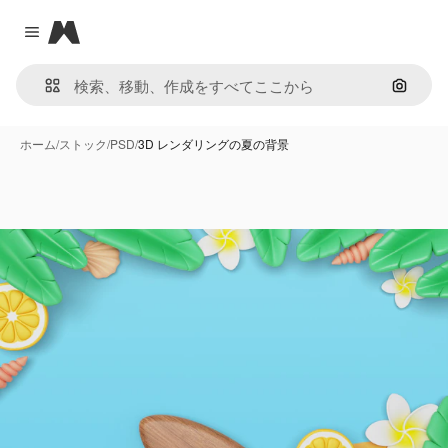
Magnific
Close menu
画像で
ホーム
/
ストック
/
PSD
/
3D レンダリングの夏の背景