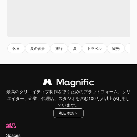
休日
夏の背景
旅行
夏
トラベル
観光
夏
最高のクリエイティブ制作を導くためのプラットフォーム。クリ
エイター、企業、代理店、スタジオを含む100万人以上が利用し
ています。
日本語
製品
Spaces