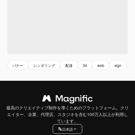
バナー
レンダリング
配達
3d
web
sign
b
最高のクリエイティブ制作を導くためのプラットフォーム。クリ
エイター、企業、代理店、スタジオを含む100万人以上が利用し
ています。
日本語