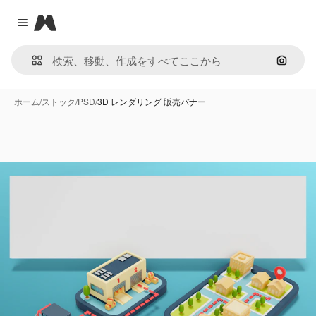
Magnific
Close menu
画像で
ホーム
/
ストック
/
PSD
/
3D レンダリング 販売バナー