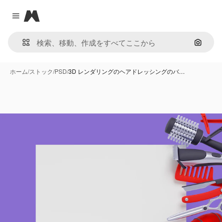
Magnific
Close menu
画像で
ホーム
/
ストック
/
PSD
/
3D レンダリングのヘアドレッシングのバ…