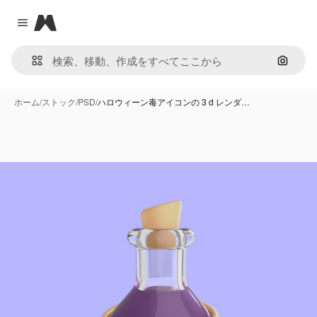
Magnific
Close menu
画像で
ホーム
/
ストック
/
PSD
/
ハロウィーン毒アイコンの 3 d レンダ…