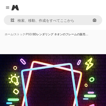
Magnific
Close menu
画像で
ホーム
/
ストック
/
PSD
/
3Dレンダリング ネオンのフレームの販売…