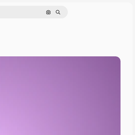
画像で検索
検索