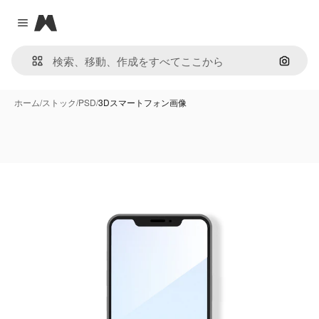
Magnific
Close menu
画像で
ホーム
/
ストック
/
PSD
/
3Dスマートフォン画像