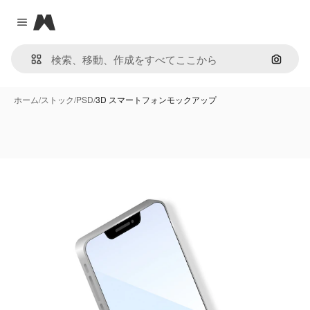
Magnific
Close menu
画像で
ホーム
/
ストック
/
PSD
/
3D スマートフォンモックアップ