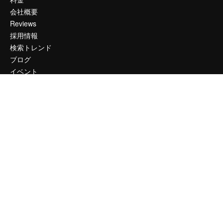
会社概要
Reviews
採用情報
検索トレンド
ブログ
イベント
Slidesgo
コンテンツを販売する
プレスルーム
magnific.aiをお探しですか？
お問い合わせ
顧客サポート
Instagram
YouTube
LinkedIn
TikTok
Discord