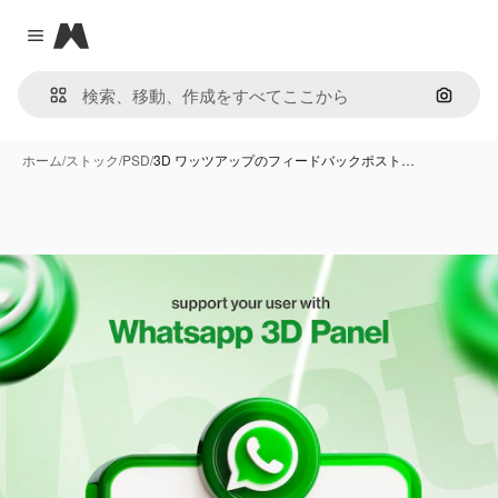
Magnific
Close menu
画像で
ホーム
/
ストック
/
PSD
/
3D ワッツアップのフィードバックポスト…