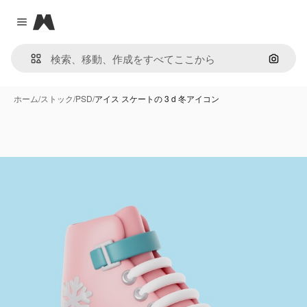
Magnific
Close menu
画像で
ホーム
/
ストック
/
PSD
/
アイス スケートの 3 d 冬アイコン