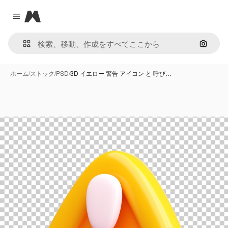
Magnific
Close menu
画像で
ホーム
/
ストック
/
PSD
/
3D イエロー 警告 アイコン と 呼び…