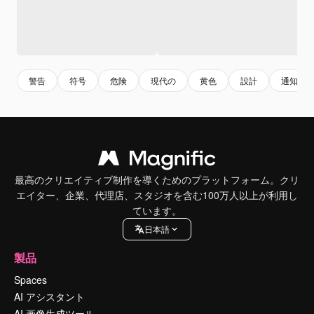
警告
符号
危険
現代の
黄色
設計
通知
最高のクリエイティブ制作を導くためのプラットフォーム。クリ
エイター、企業、代理店、スタジオを含む100万人以上が利用し
ています。
日本語
製品
Spaces
AI アシスタント
AI 画像生成ツール