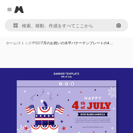
Magnific
Close menu
画像で
ホーム
/
ストック
/
PSD
/
7月のお祝いの水平バナーテンプレートの4…