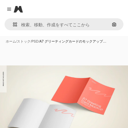
Magnific
Close menu
画像で
ホーム
/
ストック
/
PSD
/
A7 グリーティングカードのモックアップ…