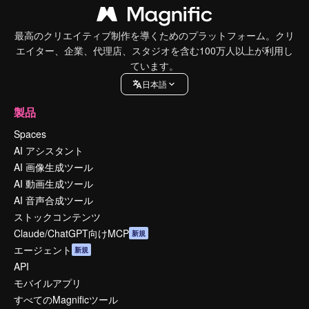
最高のクリエイティブ制作を導くためのプラットフォーム。クリ
エイター、企業、代理店、スタジオを含む100万人以上が利用し
ています。
日本語
製品
Spaces
AI アシスタント
AI 画像生成ツール
AI 動画生成ツール
AI 音声合成ツール
ストックコンテンツ
Claude/ChatGPT向けMCP
新規
エージェント
新規
API
モバイルアプリ
すべてのMagnificツール