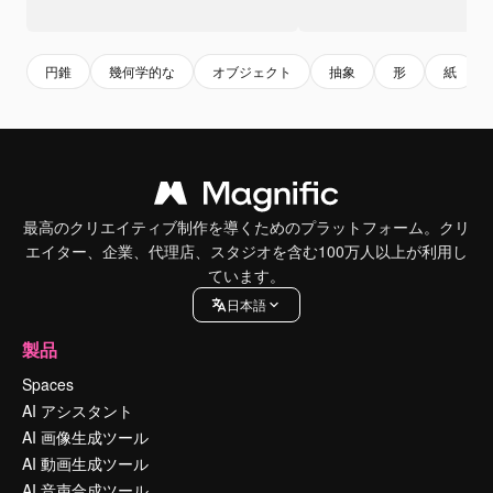
円錐
幾何学的な
オブジェクト
抽象
形
紙
最高のクリエイティブ制作を導くためのプラットフォーム。クリ
エイター、企業、代理店、スタジオを含む100万人以上が利用し
ています。
日本語
製品
Spaces
AI アシスタント
AI 画像生成ツール
AI 動画生成ツール
AI 音声合成ツール