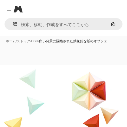
Magnific
Close menu
画像で
ホーム
/
ストック
/
PSD
/
白い背景に隔離された抽象的な紙のオブジェ…