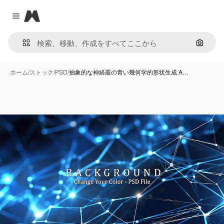
Magnific
Close menu
画像で
ホーム
/
ストック
/
PSD
/
抽象的な神経叢の青い幾何学的形状生成 A…